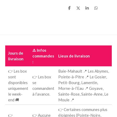
P
P
P
P
a
a
a
a
r
r
r
r
t
t
t
t
a
a
a
a
g
g
g
g
e
e
e
e
r
r
r
r
⚠️ Infos
Jours de
commandes
Lieux de livraison
livraison
:
👉 Les box
Baie-Mahault 📍 Les Abymes,
sont
👉 Les box
Pointe-à-Pitre 📍 Le Gosier,
disponibles
se
Petit-Bourg, Lamentin,
uniquement
commandent
Morne-à-l’Eau 📍 Goyave,
le week-
à l’avance.
Sainte-Rose, Sainte-Anne, Le
end 🚚
Moule 📍
👉 Certaines communes plus
👉
👉 Aucune
éloignées (Pointe-Noire,