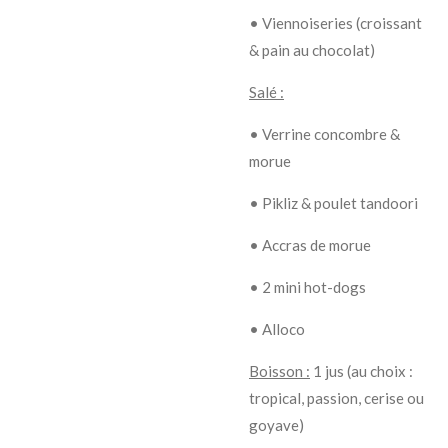
• Viennoiseries (croissant
& pain au chocolat)
Salé :
• Verrine concombre &
morue
• Pikliz & poulet tandoori
• Accras de morue
• 2 mini hot-dogs
• Alloco
Boisson :
1 jus (au choix :
tropical, passion, cerise ou
goyave)