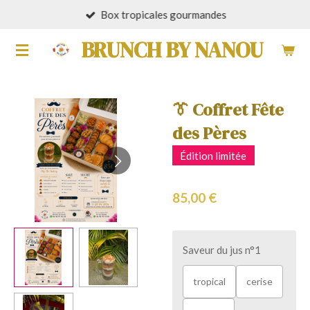
Box tropicales gourmandes
Passer
au
BRUNCH BY NANOU
contenu
principal
👔 Coffret Fête
des Pères
Édition limitée
85,00 €
Saveur du jus n°1
tropical
cerise